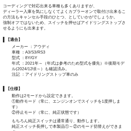
コーディングで対応出来る車種も多くありますが、
ディーラー入庫を気にしなくてよくカプラーオンで取付け出来るこ
の方法もキャンセル手段のひとつ、としていかがでしょうか。
強制オフではないため、スイッチを押せばアイドリングストップさ
せるようにも出来ます。
【適合】
メーカー ：アウディ
車種 ：A3/S3/RS3
型式 ：8Y/GY
年式 ：2021年～（年式は参考のため型式を優先）※後期モデ
ル(2024/12頃～）も確認済み。
注記 ：アイドリングストップ車のみ
【仕様】
動作は2モードから設定できます。
①動作モード（常に、エンジンオンでスイッチを1度押しま
す）
②停止モード（常に、純正状態です）
もちろん純正スイッチは通常通り、動作します。
純正スイッチ長押しで本製品①～②のモード切替えができま