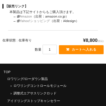
【販売リンク】
本製品は下記サイトからもご購入頂けます。
→
Amazon
（出荷：amazon.co.jp）
→
Yahoo!ショッピング
（出荷：i4design）
¥8,800
在庫状態 : 在庫有り
(税込)
数量
TOP
ロワリング/ローダウン製品
ロワリングコントロールモジュール
調整式エアサスリンクロッド
アイドリングストップキャンセラー