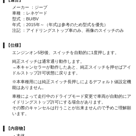
メーカー ：ジープ
車種 ：レネゲード
型式 ：BU/BV
年式 ：2015年～（年式は参考のため型式を優先）
注記 ：アイドリングストップ車のみ、画像のスイッチのみ
【仕様】
エンジンオン5秒後、スイッチを自動的に1度押します。
純正スイッチは通常通り動作します。
→本キャンセラーが動作したあと、純正スイッチを押せばアイ
ドルストップ許可状態に戻ります。
※本車種用には純正スイッチ長押しによるデフォルト値設定機
能はありません。
車種によって走行中のドライブモード変更で車両が自動的にア
イドリングストップ許可にする場合があります。
その際のキャンセルは行うことが出来ませんので予めご理解願
います。
【内容物】
・本体